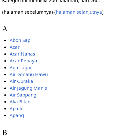
Kategori ini memiliki 200 halaman, dari 260.
(halaman sebelumnya) (
halaman selanjutnya
)
A
Abon Sapi
Acar
Acar Nanas
Acar Pepaya
Agar-agar
Aii Donahu Hawu
Air Guraka
Air Jagung Manis
Air Sappang
Aka Bilan
Apallo
Apang
B