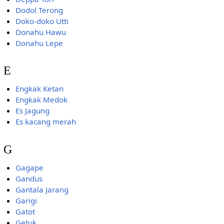
Dodol Terong
Doko-doko Utti
Donahu Hawu
Donahu Lepe
E
Engkak Ketan
Engkak Medok
Es Jagung
Es kacang merah
G
Gagape
Gandus
Gantala Jarang
Garigi
Gatot
Getuk