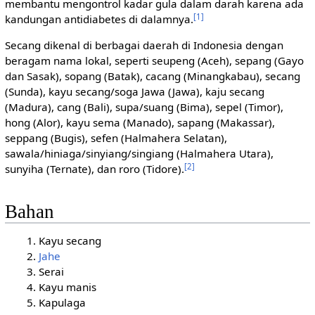
membantu mengontrol kadar gula dalam darah karena ada
[1]
kandungan antidiabetes di dalamnya.
Secang dikenal di berbagai daerah di Indonesia dengan
beragam nama lokal, seperti seupeng (Aceh), sepang (Gayo
dan Sasak), sopang (Batak), cacang (Minangkabau), secang
(Sunda), kayu secang/soga Jawa (Jawa), kaju secang
(Madura), cang (Bali), supa/suang (Bima), sepel (Timor),
hong (Alor), kayu sema (Manado), sapang (Makassar),
seppang (Bugis), sefen (Halmahera Selatan),
sawala/hiniaga/sinyiang/singiang (Halmahera Utara),
[2]
sunyiha (Ternate), dan roro (Tidore).
Bahan
Kayu secang
Jahe
Serai
Kayu manis
Kapulaga