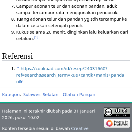
Campur adonan telur dan adonan pandan, aduk
sampai tercampur rata menggunakan pengocok.
Tuang adonan telur dan pandan yg sdh tercampur ke
dalam cetakan setengah penuh.
Kukus selama 20 menit, dinginkan lalu keluarkan dari
[1]
cetakan.
Referensi
↑
https://cookpad.com/id/resep/24031660?
ref=search&search_term=kue+cantik+manis+panda
n
Kategori
:
Sulawesi Selatan
Olahan Pangan
Halaman ini terakhir diubah pada 31 Januari
2026, pukul 10.02.
Konten tersedia sesuai di bawah
Creative