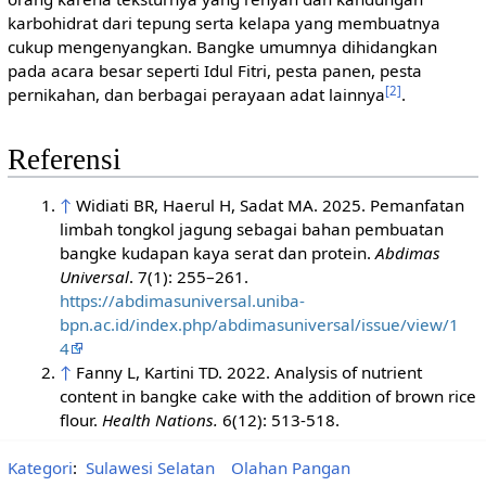
karbohidrat dari tepung serta kelapa yang membuatnya
cukup mengenyangkan. Bangke umumnya dihidangkan
pada acara besar seperti Idul Fitri, pesta panen, pesta
[2]
pernikahan, dan berbagai perayaan adat lainnya
.
Referensi
↑
Widiati BR, Haerul H, Sadat MA. 2025. Pemanfatan
limbah tongkol jagung sebagai bahan pembuatan
bangke kudapan kaya serat dan protein.
Abdimas
Universal
. 7(1): 255–261.
https://abdimasuniversal.uniba-
bpn.ac.id/index.php/abdimasuniversal/issue/view/1
4
↑
Fanny L, Kartini TD. 2022. Analysis of nutrient
content in bangke cake with the addition of brown rice
flour.
Health Nations.
6(12): 513-518.
Kategori
:
Sulawesi Selatan
Olahan Pangan