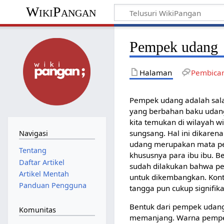
WikiPangan
Pempek udang
Halaman
Pembica
Pempek udang adalah sal
yang berbahan baku udan
kita temukan di wilayah wi
sungsang. Hal ini dikaren
Navigasi
udang merupakan mata pe
Tentang
khususnya para ibu ibu. B
Daftar Artikel
sudah dilakukan bahwa p
Artikel Mentah
untuk dikembangkan. Kon
Panduan Pengguna
tangga pun cukup signifika
Bentuk dari pempek udang 
Komunitas
memanjang. Warna pempe