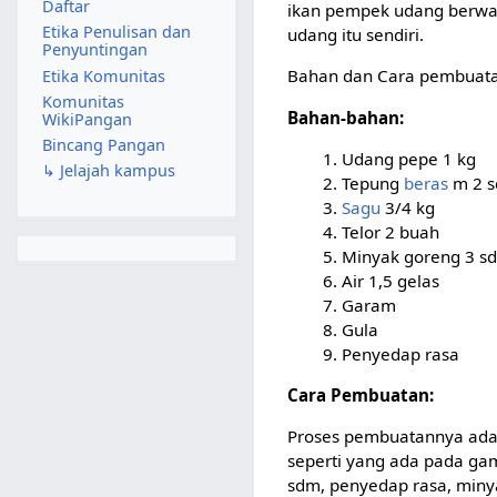
Daftar
ikan pempek udang berwar
Etika Penulisan dan
udang itu sendiri.
Penyuntingan
Bahan dan Cara pembuat
Etika Komunitas
Komunitas
Bahan-bahan:
WikiPangan
Bincang Pangan
Udang pepe 1 kg
↳ Jelajah kampus
Tepung
beras
m 2 
Sagu
3/4 kg
Telor 2 buah
Minyak goreng 3 s
Air 1,5 gelas
Garam
Gula
Penyedap rasa
Cara Pembuatan:
Proses pembuatannya adal
seperti yang ada pada gam
sdm, penyedap rasa, minyak