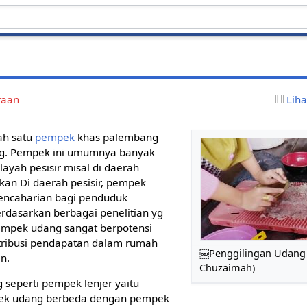
raan
Lih
ah satu
pempek
khas palembang
g. Pempek ini umumnya banyak
layah pesisir misal di daerah
akan Di daerah pesisir, pempek
ncaharian bagi penduduk
erdasarkan berbagai penelitian yg
empek udang sangat berpotensi
tribusi pendapatan dalam rumah
￼Penggilingan Udang 
n.
Chuzaimah)
seperti pempek lenjer yaitu
k udang berbeda dengan pempek