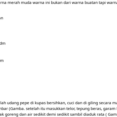
na merah muda warna ini bukan dari warna buatan tapi warna
an
sdm
dm
ah udang pepe di kupas bersihkan, cuci dan di giling secara
bar (Gamba. setelah itu masukkan telor, tepung beras, garam 
 goreng dan air sedikit demi sedikit sambil diaduk rata ( Gamba