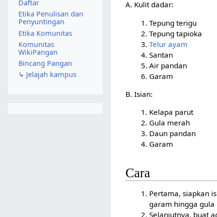
Daftar
A. Kulit dadar:
Etika Penulisan dan
Penyuntingan
Tepung terigu
Tepung tapioka
Etika Komunitas
Telur ayam
Komunitas
WikiPangan
Santan
Bincang Pangan
Air pandan
↳ Jelajah kampus
Garam
B. Isian:
Kelapa parut
Gula merah
Daun pandan
Garam
Cara
Pertama, siapkan i
garam hingga gula 
Selanjutnya, buat 