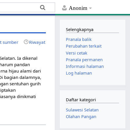
Anonim
Selengkapnya
Pranala balik
at sumber
Riwayat
Perubahan terkait
Versi cetak
elatan. Ia dikenal
Pranala permanen
a harum pandan
Informasi halaman
rna hijau alami dari
Log halaman
i bagian dalamnya,
ngan sentuhan gurih
ciptakan
iasanya dinikmati
Daftar kategori
Sulawesi Selatan
Olahan Pangan