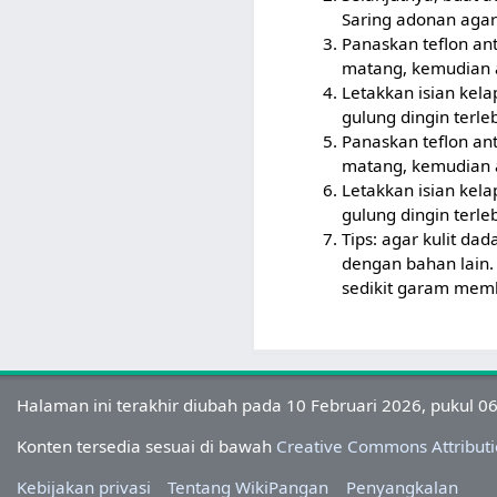
Saring adonan agar
Panaskan teflon ant
matang, kemudian 
Letakkan isian kelap
gulung dingin terl
Panaskan teflon ant
matang, kemudian 
Letakkan isian kelap
gulung dingin terle
Tips: agar kulit da
dengan bahan lain.
sedikit garam mem
Halaman ini terakhir diubah pada 10 Februari 2026, pukul 06
Konten tersedia sesuai di bawah
Creative Commons Attributi
Kebijakan privasi
Tentang WikiPangan
Penyangkalan