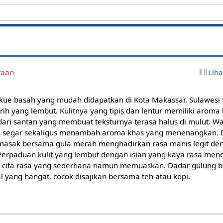
raan
Lih
ue basah yang mudah didapatkan di Kota Makassar, Sulawesi S
ih yang lembut. Kulitnya yang tipis dan lentur memiliki arom
dari santan yang membuat teksturnya terasa halus di mulut. Wa
 segar sekaligus menambah aroma khas yang menenangkan. D
masak bersama gula merah menghadirkan rasa manis legit de
 Perpaduan kulit yang lembut dengan isian yang kaya rasa men
 cita rasa yang sederhana namun memuaskan. Dadar gulung b
l yang hangat, cocok disajikan bersama teh atau kopi.