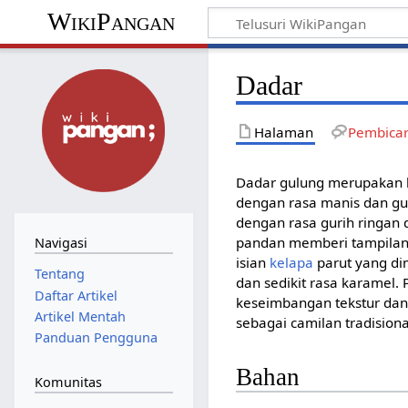
WikiPangan
Dadar
Halaman
Pembica
Dadar gulung merupakan k
dengan rasa manis dan gur
dengan rasa gurih ringan 
pandan memberi tampilan
Navigasi
isian
kelapa
parut yang di
Tentang
dan sedikit rasa karamel.
Daftar Artikel
keseimbangan tekstur dan
Artikel Mentah
sebagai camilan tradisiona
Panduan Pengguna
Bahan
Komunitas