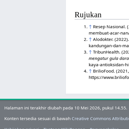
Rujukan
↑
Resep Nasional. 
membuat-acar-nana
↑
Alodokter. (2022)
kandungan-dan-ma
↑
TribunHealth. (2
mengatur gula dar
kaya-antioksidan-h
↑
BrilioFood. (202
https://www.brilio
Halaman ini terakhir diubah pada 10 Mei 2026, pukul 14.55.
Konten tersedia sesuai di bawah
Creative Commons Attributi