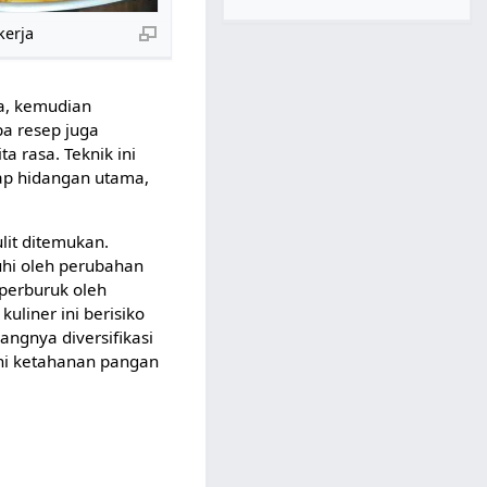
kerja
ka, kemudian
a resep juga
a rasa. Teknik ini
ap hidangan utama,
it ditemukan.
uhi oleh perubahan
iperburuk oleh
uliner ini berisiko
angnya diversifikasi
hi ketahanan pangan