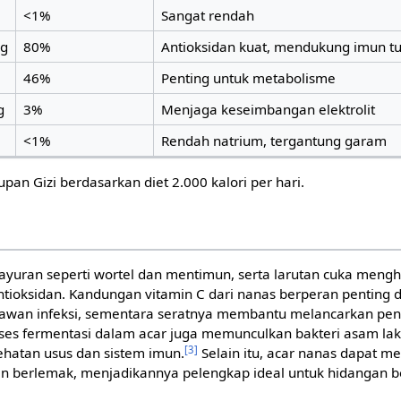
<1%
Sangat rendah
mg
80%
Antioksidan kuat, mendukung imun t
46%
Penting untuk metabolisme
g
3%
Menjaga keseimbangan elektrolit
<1%
Rendah natrium, tergantung garam
an Gizi berdasarkan diet 2.000 kalori per hari.
sayuran seperti wortel dan mentimun, serta larutan cuka men
antioksidan. Kandungan vitamin C dari nanas berperan penting
lawan infeksi, sementara seratnya membantu melancarkan pe
ses fermentasi dalam acar juga memunculkan bakteri asam lakt
[3]
ehatan usus dan sistem imun.
Selain itu, acar nanas dapat
n berlemak, menjadikannya pelengkap ideal untuk hidangan ber