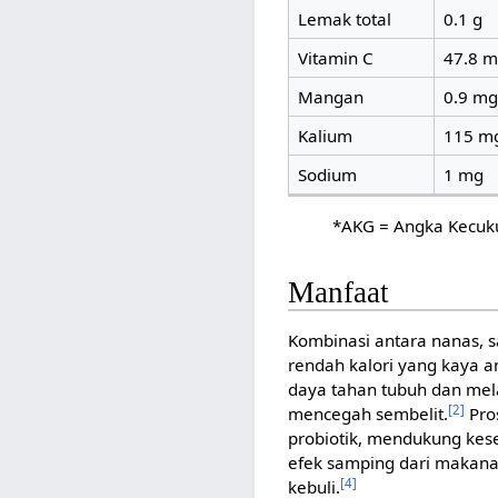
Lemak total
0.1 g
Vitamin C
47.8 
Mangan
0.9 mg
Kalium
115 m
Sodium
1 mg
*AKG = Angka Kecukup
Manfaat
Kombinasi antara nanas, 
rendah kalori yang kaya 
daya tahan tubuh dan me
[2]
mencegah sembelit.
Pro
probiotik, mendukung kes
efek samping dari makana
[4]
kebuli.