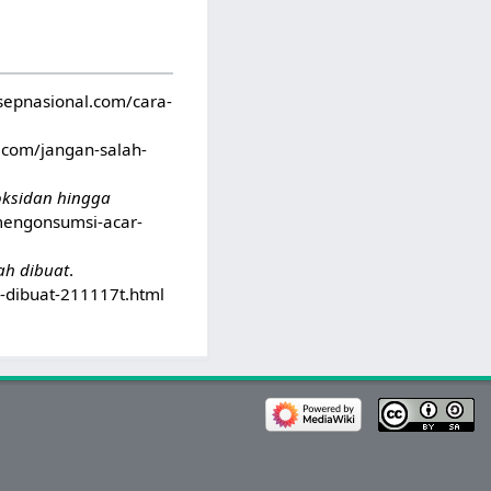
esepnasional.com/cara-
r.com/jangan-salah-
oksidan hingga
-mengonsumsi-acar-
ah dibuat
.
-dibuat-211117t.html