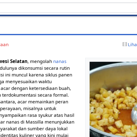
raan
Lih
wesi Selatan
, mengolah
nanas
dulunya dikonsumsi secara rutin
isi ini muncul karena siklus panen
rga menyesuaikan waktu
acar dengan ketersediaan buah,
m terdokumentasi secara formal.
santara, acar memainkan peran
u perayaan, misalnya untuk
ampaikan rasa syukur atas hasil
ar nanas di Massilla menunjukkan
yarakat dan sumber daya lokal
identitas kuliner yang kini mulai