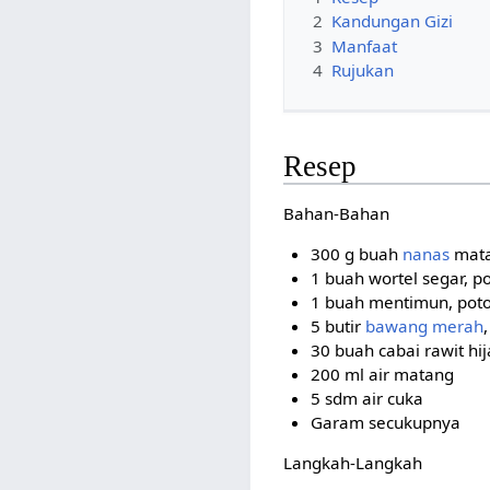
2
Kandungan Gizi
3
Manfaat
4
Rujukan
Resep
Bahan-Bahan
300 g buah
nanas
matan
1 buah wortel segar, p
1 buah mentimun, pot
5 butir
bawang merah
,
30 buah cabai rawit hij
200 ml air matang
5 sdm air cuka
Garam secukupnya
Langkah-Langkah