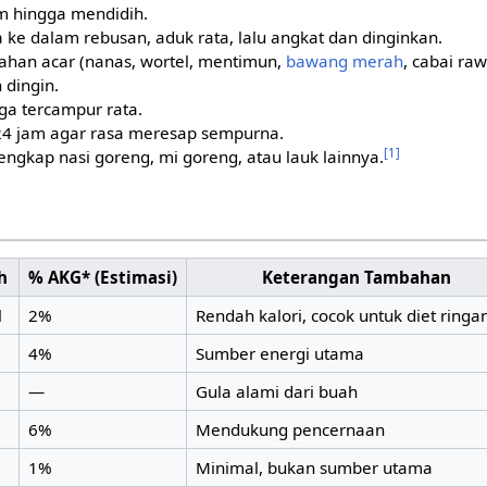
m hingga mendidih.
 ke dalam rebusan, aduk rata, lalu angkat dan dinginkan.
han acar (nanas, wortel, mentimun,
bawang merah
, cabai raw
 dingin.
ga tercampur rata.
4 jam agar rasa meresap sempurna.
[1]
engkap nasi goreng, mi goreng, atau lauk lainnya.
h
% AKG* (Estimasi)
Keterangan Tambahan
l
2%
Rendah kalori, cocok untuk diet ringa
4%
Sumber energi utama
—
Gula alami dari buah
6%
Mendukung pencernaan
1%
Minimal, bukan sumber utama