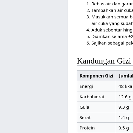
Rebus air dan gara
Tambahkan air cuka
Masukkan semua ba
air cuka yang sudah
Aduk sebentar hing
Diamkan selama ±2
Sajikan sebagai pel
Kandungan Gizi
Komponen Gizi
Jumla
Energi
48 kka
Karbohidrat
12.6 g
Gula
9.3 g
Serat
1.4 g
Protein
0.5 g