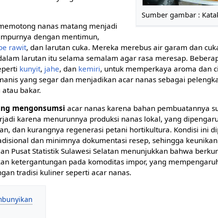
Sumber gambar : Kata
a memotong nanas matang menjadi
ncampurnya dengan mentimun,
be rawit
, dan larutan cuka. Mereka merebus air garam dan cu
lam larutan itu selama semalam agar rasa meresap. Beberap
perti
kunyit
,
jahe
, dan
kemiri
, untuk memperkaya aroma dan cit
anis yang segar dan menjadikan acar nanas sebagai pelengk
atau bakar.
arang mengonsumsi
acar nanas karena bahan pembuatannya sul
rjadi karena menurunnya produksi nanas lokal, yang dipengar
han, dan kurangnya regenerasi petani hortikultura. Kondisi ini d
disional dan minimnya dokumentasi resep, sehingga keunikan k
adan Pusat Statistik Sulawesi Selatan menunjukkan bahwa berkur
kan ketergantungan pada komoditas impor, yang mempengaru
an tradisi kuliner seperti acar nanas.