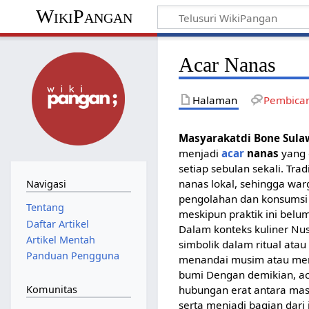
WikiPangan
Acar Nanas
Halaman
Pembica
Masyarakatdi Bone Sula
menjadi
acar
nanas
yang 
setiap sebulan sekali. Trad
nanas lokal, sehingga wa
Navigasi
pengolahan dan konsumsi 
Tentang
meskipun praktik ini belu
Daftar Artikel
Dalam konteks kuliner Nu
Artikel Mentah
simbolik dalam ritual ata
Panduan Pengguna
menandai musim atau meny
bumi Dengan demikian, ac
Komunitas
hubungan erat antara mas
serta menjadi bagian dari 