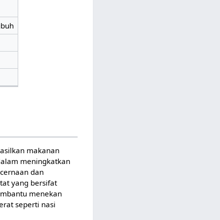
ubuh
ghasilkan makanan
 dalam meningkatkan
ncernaan dan
at yang bersifat
 membantu menekan
at seperti nasi