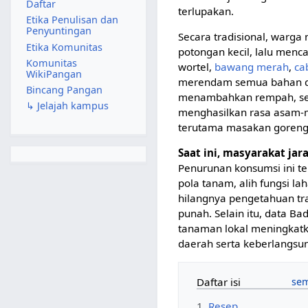
Daftar
terlupakan.
Etika Penulisan dan
Penyuntingan
Secara tradisional, warg
Etika Komunitas
potongan kecil, lalu me
Komunitas
wortel,
bawang merah
,
ca
WikiPangan
merendam semua bahan da
Bincang Pangan
menambahkan rempah, se
↳ Jelajah kampus
menghasilkan rasa asam-m
terutama masakan goreng 
Saat ini, masyarakat j
Penurunan konsumsi ini te
pola tanam, alih fungsi la
hilangnya pengetahuan tra
punah. Selain itu, data B
tanaman lokal meningkat
daerah serta keberlangsung
Daftar isi
1
Resep