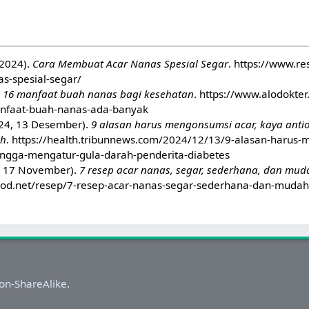
(2024).
Cara Membuat Acar Nanas Spesial Segar
. https://www.r
s-spesial-segar/
.
16 manfaat buah nanas bagi kesehatan
. https://www.alodokte
nfaat-buah-nanas-ada-banyak
024, 13 Desember).
9 alasan harus mengonsumsi acar, kaya anti
ah
. https://health.tribunnews.com/2024/12/13/9-alasan-harus
ingga-mengatur-gula-darah-penderita-diabetes
1, 17 November).
7 resep acar nanas, segar, sederhana, dan mud
food.net/resep/7-resep-acar-nanas-segar-sederhana-dan-mudah
on-ShareAlike
.