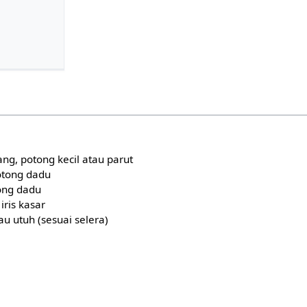
g, potong kecil atau parut
otong dadu
ong dadu
 iris kasar
au utuh (sesuai selera)