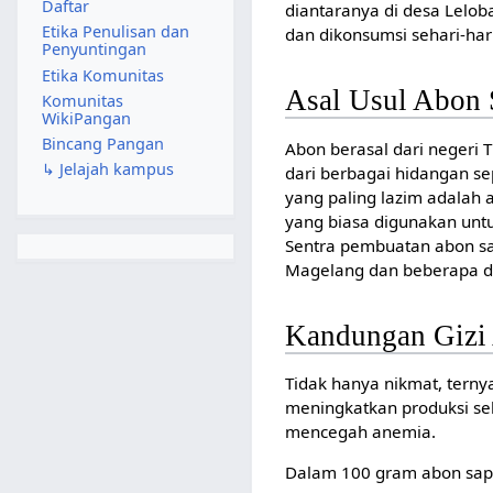
Daftar
diantaranya di desa Lelob
Etika Penulisan dan
dan dikonsumsi sehari-har
Penyuntingan
Etika Komunitas
Asal Usul Abon 
Komunitas
WikiPangan
Bincang Pangan
Abon berasal dari negeri
↳ Jelajah kampus
dari berbagai hidangan sep
yang paling lazim adalah 
yang biasa digunakan unt
Sentra pembuatan abon sapi
Magelang dan beberapa da
Kandungan Gizi
Tidak hanya nikmat, terny
meningkatkan produksi sel
mencegah anemia.
Dalam 100 gram abon sapi 