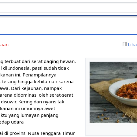
raan
Lih
 terbuat dari serat daging hewan.
 di Indonesia, pasti sudah tidak
akanan ini. Penampilannya
t terang hingga kehitaman karena
jawa. Dari kejauhan, nampak
karena didominasi oleh serat-serat
isuwir. Kering dan nyaris tak
makanan ini umumnya awet
aktu yang lumayan panjang
edap udara
i di provinsi Nusa Tenggara Timur