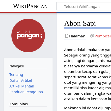
WikiPangan
Abon Sapi
Halaman
Pembica
Abon adalah makanan yang
Sebagai orang yang tinggal
asing lagi dengan jenis m
biasanya berwarna cokela
Navigasi
dibumbui kecap dan gula 
Tentang
seperti serat-serat kapas 
Daftar Artikel
otot yang mengering yang d
Artikel Mentah
memiliki sisa kadar air, 
Panduan Pengguna
disimpan dalam jangka w
asalkan dalam kemasan k
Komunitas
Makanan ini dapat dijumpa