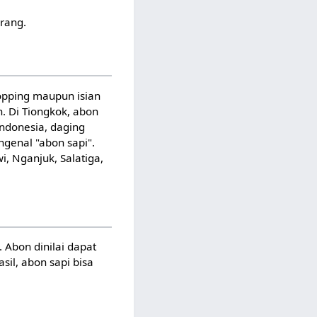
orang.
opping maupun isian
n. Di Tiongkok, abon
Indonesia, daging
genal "abon sapi".
i, Nganjuk, Salatiga,
 Abon dinilai dapat
sil, abon sapi bisa