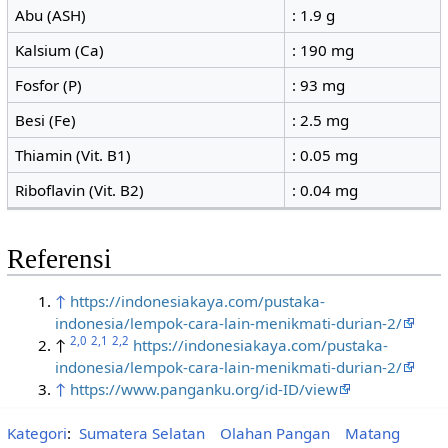
Abu (ASH)
: 1.9 g
Kalsium (Ca)
: 190 mg
Fosfor (P)
: 93 mg
Besi (Fe)
: 2.5 mg
Thiamin (Vit. B1)
: 0.05 mg
Riboflavin (Vit. B2)
: 0.04 mg
Referensi
↑
https://indonesiakaya.com/pustaka-
indonesia/lempok-cara-lain-menikmati-durian-2/
2,0
2,1
2,2
↑
https://indonesiakaya.com/pustaka-
indonesia/lempok-cara-lain-menikmati-durian-2/
↑
https://www.panganku.org/id-ID/view
Kategori
:
Sumatera Selatan
Olahan Pangan
Matang