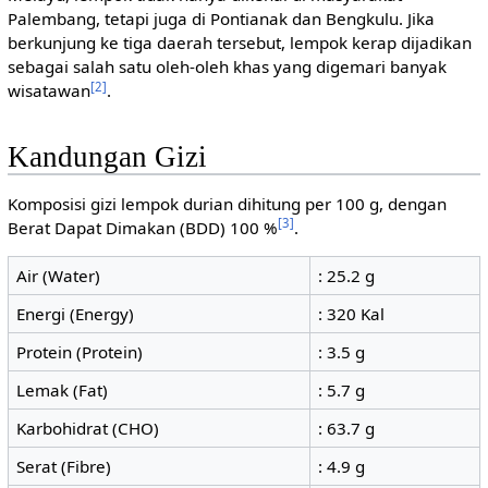
Palembang, tetapi juga di Pontianak dan Bengkulu. Jika
berkunjung ke tiga daerah tersebut, lempok kerap dijadikan
sebagai salah satu oleh-oleh khas yang digemari banyak
[2]
wisatawan
.
Kandungan Gizi
Komposisi gizi lempok durian dihitung per 100 g, dengan
[3]
Berat Dapat Dimakan (BDD) 100 %
.
Air (Water)
: 25.2 g
Energi (Energy)
: 320 Kal
Protein (Protein)
: 3.5 g
Lemak (Fat)
: 5.7 g
Karbohidrat (CHO)
: 63.7 g
Serat (Fibre)
: 4.9 g