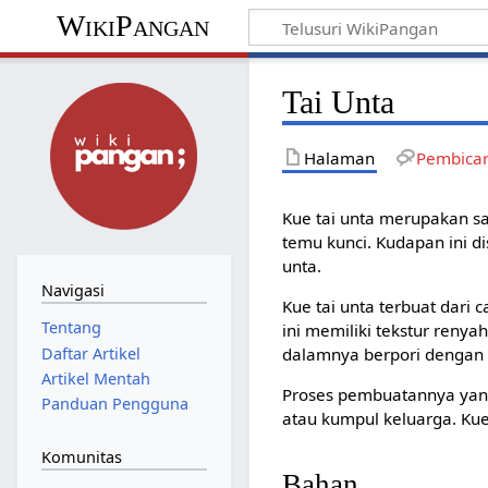
WikiPangan
Tai Unta
Halaman
Pembica
Kue tai unta merupakan sa
temu kunci. Kudapan ini d
unta.
Navigasi
Kue tai unta terbuat dari
Tentang
ini memiliki tekstur reny
Daftar Artikel
dalamnya berpori dengan 
Artikel Mentah
Proses pembuatannya yang 
Panduan Pengguna
atau kumpul keluarga. Kue
Komunitas
Bahan