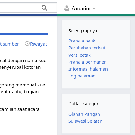
Anonim
Selengkapnya
Pranala balik
at sumber
Riwayat
Perubahan terkait
Versi cetak
ikenal dengan nama kue
Pranala permanen
menyerupai kotoran
Informasi halaman
Log halaman
igoreng membuat kue
entara itu, bagian
Daftar kategori
camilan saat acara
Olahan Pangan
Sulawesi Selatan