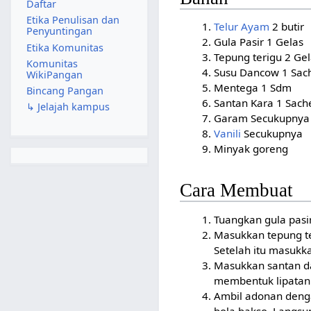
Daftar
Etika Penulisan dan
Telur Ayam
2 butir
Penyuntingan
Gula Pasir 1 Gelas
Etika Komunitas
Tepung terigu 2 Ge
Komunitas
Susu Dancow 1 Sac
WikiPangan
Mentega 1 Sdm
Bincang Pangan
Santan Kara 1 Sach
↳ Jelajah kampus
Garam Secukupnya
Vanili
Secukupnya
Minyak goreng
Cara Membuat
Tuangkan gula pasi
Masukkan tepung te
Setelah itu masukka
Masukkan santan da
membentuk lipatan
Ambil adonan denga