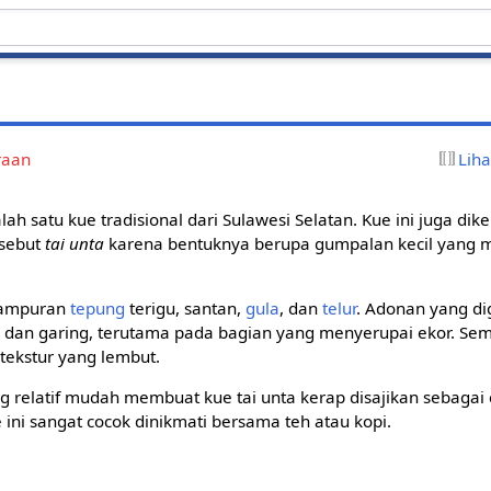
raan
Lih
lah satu kue tradisional dari Sulawesi Selatan. Kue ini juga d
isebut
tai unta
karena bentuknya berupa gumpalan kecil yang 
 campuran
tepung
terigu, santan,
gula
, dan
telur
. Adonan yang d
ah dan garing, terutama pada bagian yang menyerupai ekor. Sem
tekstur yang lembut.
relatif mudah membuat kue tai unta kerap disajikan sebagai 
 ini sangat cocok dinikmati bersama teh atau kopi.