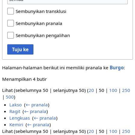
Sembunyikan transklusi
Sembunyikan pranala
Sembunyikan pengalihan
Tuju ke
Halaman-halaman berikut ini memiliki pranala ke
Burgo
:
Menampilkan 4 butir
Lihat (
sebelumnya 50
|
selanjutnya 50
) (
20
|
50
|
100
|
250
|
500
)
Lakso
‎
(
← pranala
)
Ragit
‎
(
← pranala
)
Lengkuas
‎
(
← pranala
)
Kemiri
‎
(
← pranala
)
Lihat (
sebelumnya 50
|
selanjutnya 50
) (
20
|
50
|
100
|
250