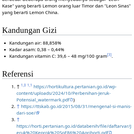
Kase" yang berarti Lemon orang luar Timor dan "Leon Sinas"
yang berarti Lemon China.
Kandungan Gizi
Kandungan air: 88,858%
Kadar asam: 0,38 – 0,44%
[3]
Kandungan vitamin C: 39,6 – 48 mg/100 gram
.
Referensi
1,0
1,1
↑
https://hortikultura.pertanian.go.id/wp-
content/uploads/2024/10/Perbenihan-Jeruk-
Potensial_watermark.pdf
)
↑
https://ttskab.go.id/2015/08/31/mengenal-si-manis-
dari-soe/
↑
https://horti.pertanian.go.id/databenih/file/daftarvar/J
eruk%20Keprok%20SoE86%20Agrihorti.pdf