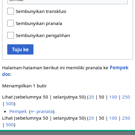
Sembunyikan transklusi
Sembunyikan pranala
Sembunyikan pengalihan
Tuju ke
Halaman-halaman berikut ini memiliki pranala ke
Pempek
dos
:
Menampilkan 1 butir
Lihat (
sebelumnya 50
|
selanjutnya 50
) (
20
|
50
|
100
|
250
|
500
)
Pempek
‎
(
← pranala
)
Lihat (
sebelumnya 50
|
selanjutnya 50
) (
20
|
50
|
100
|
250
|
500
)