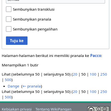
Sembunyikan transklusi
Sembunyikan pranala
Sembunyikan pengalihan
Tuju ke
Halaman-halaman berikut ini memiliki pranala ke
Pacco
:
Menampilkan 1 butir
Lihat (
sebelumnya 50
|
selanjutnya 50
) (
20
|
50
|
100
|
250
|
500
)
Dange
‎
(
← pranala
)
Lihat (
sebelumnya 50
|
selanjutnya 50
) (
20
|
50
|
100
|
250
|
500
)
Kebijakan privasi
Tentang WikiPangan