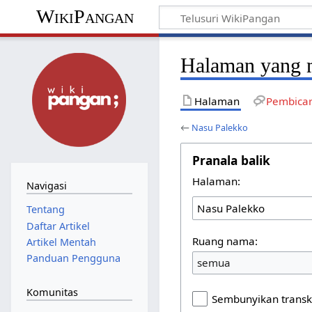
WikiPangan
Halaman yang m
Halaman
Pembica
←
Nasu Palekko
Pranala balik
Halaman:
Navigasi
Tentang
Daftar Artikel
Ruang nama:
Artikel Mentah
Panduan Pengguna
semua
Komunitas
Sembunyikan transk