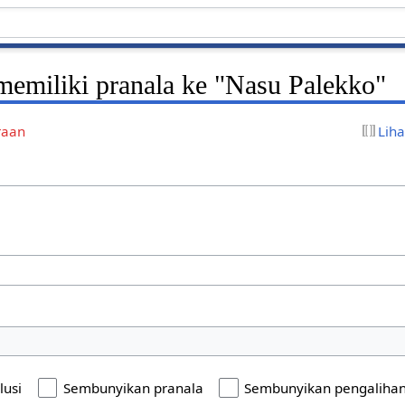
emiliki pranala ke "Nasu Palekko"
raan
Lih
lusi
Sembunyikan pranala
Sembunyikan pengaliha