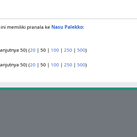
ini memiliki pranala ke
Nasu Palekko
:
lanjutnya 50
) (
20
|
50
|
100
|
250
|
500
)
lanjutnya 50
) (
20
|
50
|
100
|
250
|
500
)