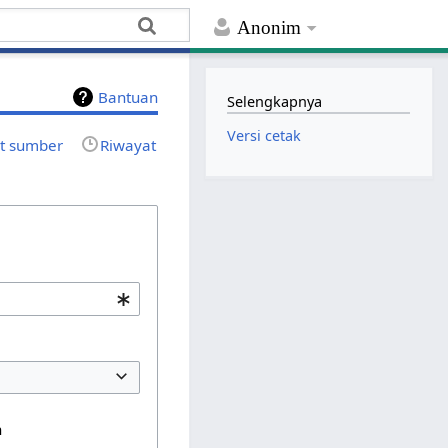
Anonim
Bantuan
Selengkapnya
Versi cetak
at sumber
Riwayat
n