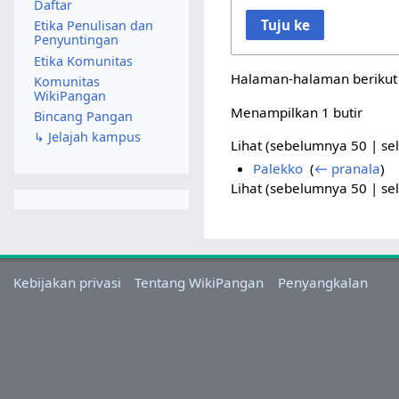
Daftar
Tuju ke
Etika Penulisan dan
Penyuntingan
Etika Komunitas
Halaman-halaman berikut 
Komunitas
WikiPangan
Menampilkan 1 butir
Bincang Pangan
↳ Jelajah kampus
Lihat (
sebelumnya 50
|
se
Palekko
‎
(
← pranala
)
Lihat (
sebelumnya 50
|
se
Kebijakan privasi
Tentang WikiPangan
Penyangkalan