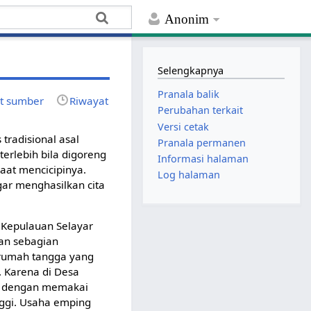
Anonim
Selengkapnya
Pranala balik
at sumber
Riwayat
Perubahan terkait
Versi cetak
tradisional asal
Pranala permanen
terlebih bila digoreng
Informasi halaman
aat mencicipinya.
Log halaman
agar menghasilkan cita
 Kepulauan Selayar
an sebagian
 rumah tangga yang
. Karena di Desa
ya dengan memakai
nggi. Usaha emping