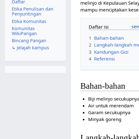
Daftar
melinjo di Kepulauan Sel
Etika Penulisan dan
mampu menciptakan kesem
Penyuntingan
Etika Komunitas
Daftar isi
Komunitas
WikiPangan
1
Bahan-bahan
Bincang Pangan
2
Langkah-langkah m
↳ Jelajah kampus
3
Kandungan Gizi
4
Referensi
Bahan-bahan
Biji melinjo secukupny
Air untuk merendam
Garam secukupnya
Minyak goreng
Langkah-langka