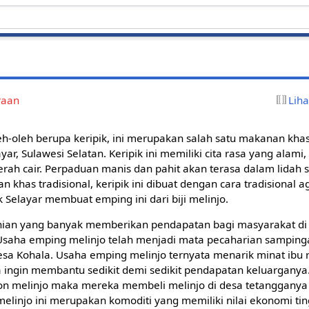
raan
Lih
h-oleh berupa keripik, ini merupakan salah satu makanan khas 
r, Sulawesi Selatan. Keripik ini memiliki cita rasa yang alami, 
ah cair. Perpaduan manis dan pahit akan terasa dalam lidah s
 khas tradisional, keripik ini dibuat dengan cara tradisional 
 Selayar membuat emping ini dari biji melinjo.
nian yang banyak memberikan pendapatan bagi masyarakat di
Usaha emping melinjo telah menjadi mata pecaharian samping
esa Kohala. Usaha emping melinjo ternyata menarik minat ibu
 ingin membantu sedikit demi sedikit pendapatan keluarganya
hon melinjo maka mereka membeli melinjo di desa tetanggan
linjo ini merupakan komoditi yang memiliki nilai ekonomi ti