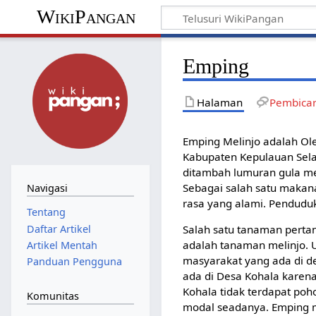
WikiPangan
Emping
Halaman
Pembica
Emping Melinjo adalah Ole
Kabupaten Kepulauan Selaya
ditambah lumuran gula mer
Sebagai salah satu makanan
Navigasi
rasa yang alami. Penduduk
Tentang
Daftar Artikel
Salah satu tanaman perta
adalah tanaman melinjo. 
Artikel Mentah
masyarakat yang ada di d
Panduan Pengguna
ada di Desa Kohala karena
Kohala tidak terdapat po
Komunitas
modal seadanya. Emping me