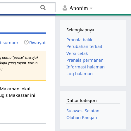
Anonim
Selengkapnya
Pranala balik
at sumber
Riwayat
Perubahan terkait
Versi cetak
ng nama "pesse" merujuk
Pranala permanen
apa yang tajam. Kue ini
Informasi halaman
.)
Log halaman
 Makanan lokal
ugis Makassar ini
Daftar kategori
Sulawesi Selatan
Olahan Pangan