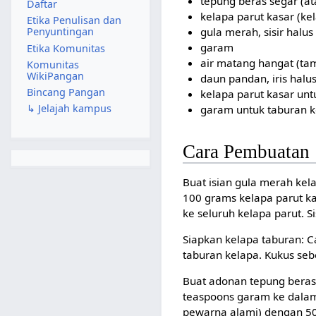
tepung beras segar (at
Daftar
kelapa parut kasar (ke
Etika Penulisan dan
gula merah, sisir halus
Penyuntingan
garam
Etika Komunitas
air matang hangat (ta
Komunitas
WikiPangan
daun pandan, iris halu
Bincang Pangan
kelapa parut kasar unt
↳ Jelajah kampus
garam untuk taburan k
Cara Pembuatan
Buat isian gula merah kel
100 grams kelapa parut ka
ke seluruh kelapa parut. Si
Siapkan kelapa taburan: 
taburan kelapa. Kukus sebe
Buat adonan tepung beras:
teaspoons garam ke dalam 
pewarna alami) dengan 50 