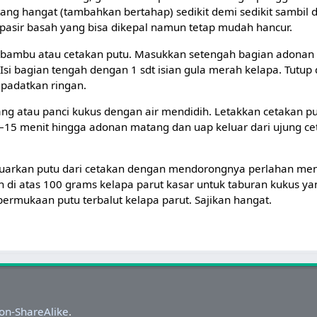
matang hangat (tambahkan bertahap) sedikit demi sedikit sambil
 pasir basah yang bisa dikepal namun tetap mudah hancur.
an bambu atau cetakan putu. Masukkan setengah bagian adonan
. Isi bagian tengah dengan 1 sdt isian gula merah kelapa. Tutu
 padatkan ringan.
ng atau panci kukus dengan air mendidih. Letakkan cetakan pu
–15 menit hingga adonan matang dan uap keluar dari ujung c
eluarkan putu dari cetakan dengan mendorongnya perlahan m
an di atas 100 grams kelapa parut kasar untuk taburan kukus ya
permukaan putu terbalut kelapa parut. Sajikan hangat.
on-ShareAlike
.