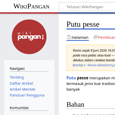
WikiPangan
Putu pesse
Halaman
Pembica
Revisi sejak 8 Juni 2026 18.
pada rasa pedas atau kuat —
dikukus dalam cetakan bambu
(
beda
)
← Revisi sebelumny
Navigasi
Tentang
Putu
pesse
merupakan mak
Daftar Artikel
termasuk jenis kue tradisi
banyak
Artikel Mentah
Panduan Pengguna
Bahan
Komunitas