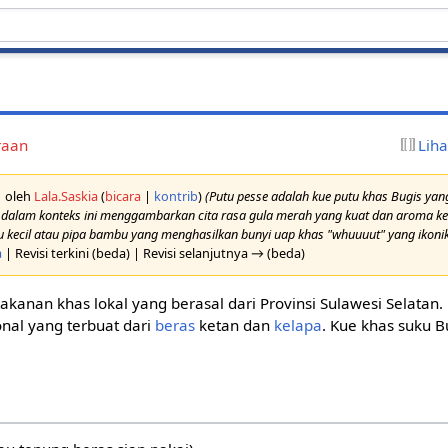
raan
Lih
01 oleh
Lala.Saskia
(
bicara
|
kontrib
)
(Putu pesse adalah kue putu khas Bugis ya
 dalam konteks ini menggambarkan cita rasa gula merah yang kuat dan aroma kel
 kecil atau pipa bambu yang menghasilkan bunyi uap khas "whuuuut" yang ikonik
a
| Revisi terkini (beda) | Revisi selanjutnya → (beda)
anan khas lokal yang berasal dari Provinsi Sulawesi Selatan.
onal yang terbuat dari
beras
ketan dan
kelapa
. Kue khas suku B