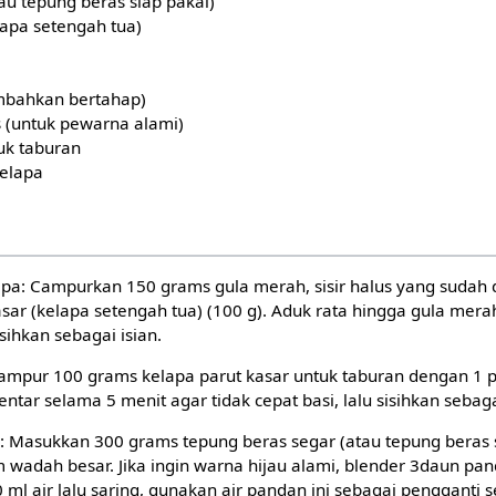
au tepung beras siap pakai)
lapa setengah tua)
mbahkan bertahap)
s (untuk pewarna alami)
uk taburan
elapa
apa: Campurkan 150 grams gula merah, sisir halus yang sudah d
sar (kelapa setengah tua) (100 g). Aduk rata hingga gula mer
sihkan sebagai isian.
Campur 100 grams kelapa parut kasar untuk taburan dengan 1 
ntar selama 5 menit agar tidak cepat basi, lalu sisihkan sebag
 Masukkan 300 grams tepung beras segar (atau tepung beras s
wadah besar. Jika ingin warna hijau alami, blender 3daun panda
ml air lalu saring, gunakan air pandan ini sebagai pengganti s