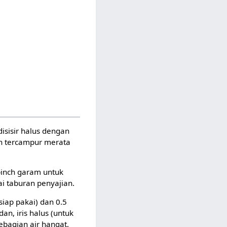
isisir halus dengan
ah tercampur merata
pinch garam untuk
ai taburan penyajian.
iap pakai) dan 0.5
n, iris halus (untuk
ebagian air hangat.