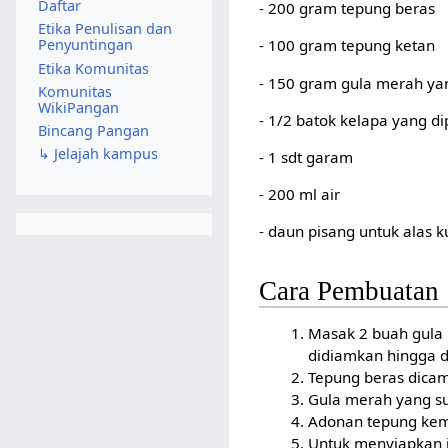
Daftar
- 200 gram tepung beras
Etika Penulisan dan
- 100 gram tepung ketan
Penyuntingan
Etika Komunitas
- 150 gram gula merah ya
Komunitas
WikiPangan
- 1/2 batok kelapa yang di
Bincang Pangan
↳ Jelajah kampus
- 1 sdt garam
- 200 ml air
- daun pisang untuk alas k
Cara Pembuatan
Masak 2 buah gula 
didiamkan hingga d
Tepung beras dicam
Gula merah yang su
Adonan tepung kemu
Untuk menyiapkan i