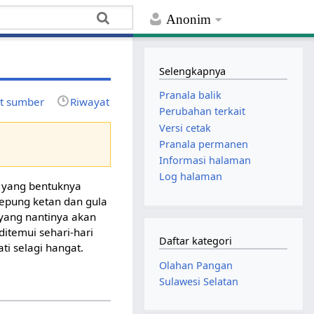
Anonim
Selengkapnya
Pranala balik
at sumber
Riwayat
Perubahan terkait
Versi cetak
Pranala permanen
Informasi halaman
Log halaman
n yang bentuknya
tepung ketan dan gula
yang nantinya akan
ditemui sehari-hari
Daftar kategori
ti selagi hangat.
Olahan Pangan
Sulawesi Selatan