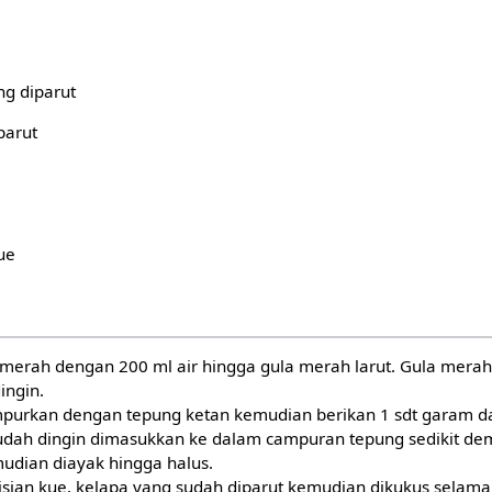
ng diparut
parut
ue
merah dengan 200 ml air hingga gula merah larut. Gula merah 
ingin.
purkan dengan tepung ketan kemudian berikan 1 sdt garam d
dah dingin dimasukkan ke dalam campuran tepung sedikit demi
dian diayak hingga halus.
sian kue, kelapa yang sudah diparut kemudian dikukus selama 