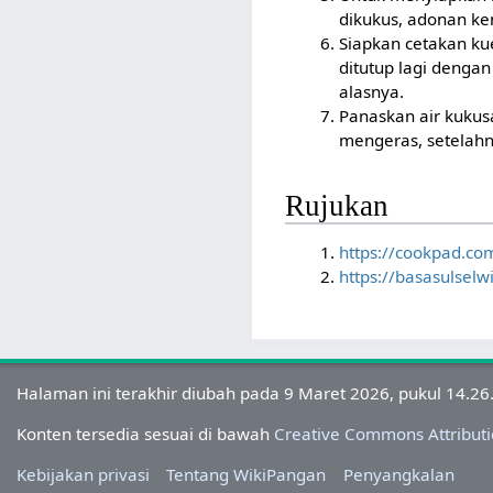
dikukus, adonan ke
Siapkan cetakan ku
ditutup lagi denga
alasnya.
Panaskan air kukusa
mengeras, setelahn
Rujukan
https://cookpad.c
https://basasulselw
Halaman ini terakhir diubah pada 9 Maret 2026, pukul 14.26
Konten tersedia sesuai di bawah
Creative Commons Attributi
Kebijakan privasi
Tentang WikiPangan
Penyangkalan