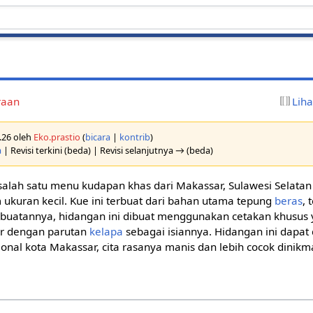
raan
Lih
4.26 oleh
Eko.prastio
(
bicara
|
kontrib
)
a
| Revisi terkini (beda) | Revisi selanjutnya → (beda)
alah satu menu kudapan khas dari Makassar, Sulawesi Selata
ukuran kecil. Kue ini terbuat dari bahan utama tepung
beras
, 
uatannya, hidangan ini dibuat menggunakan cetakan khusus 
ir dengan parutan
kelapa
sebagai isiannya. Hidangan ini dapat 
onal kota Makassar, cita rasanya manis dan lebih cocok dinikma