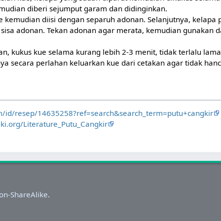
mudian diberi sejumput garam dan didinginkan.
e kemudian diisi dengan separuh adonan. Selanjutnya, kelapa
n sisa adonan. Tekan adonan agar merata, kemudian gunakan d
n, kukus kue selama kurang lebih 2-3 menit, tidak terlalu lama
ya secara perlahan keluarkan kue dari cetakan agar tidak hanc
om/id/resep/14635258?ref=search&search_term=putu+cangkir
iki.org/Literature_Putu_Cangkir
.
on-ShareAlike
.