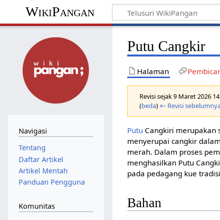
WikiPangan
Putu Cangkir
Halaman
Pembica
Revisi sejak 9 Maret 2026 1
(
beda
)
← Revisi sebelumny
Putu
Cangkiri merupakan s
Navigasi
menyerupai cangkir dalam 
Tentang
merah. Dalam proses pemb
Daftar Artikel
menghasilkan Putu Cangk
Artikel Mentah
pada pedagang kue tradisi
Panduan Pengguna
Bahan
Komunitas