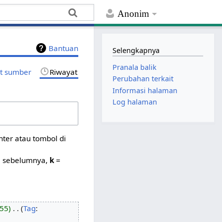
Anonim
Bantuan
Selengkapnya
Pranala balik
at sumber
Riwayat
Perubahan terkait
Informasi halaman
Log halaman
ter atau tombol di
i sebelumnya,
k
=
55
‎
Tag
: