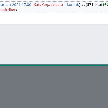
ebruari 2026 17.00
‎
KataKerja
bicara
kontrib
‎
571 bita
+
sualEditor