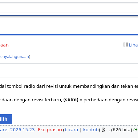
raan
Lih
 penyalahgunaan
)
ai tombol radio dari revisi untuk membandingkan dan tekan en
daan dengan revisi terbaru,
(sblm)
= perbedaan dengan revis
aret 2026 15.23
‎
Eko.prastio
bicara
kontrib
‎
k
626 bita
+