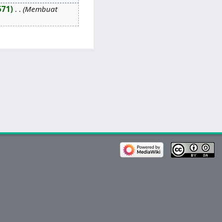
571
‎
Membuat