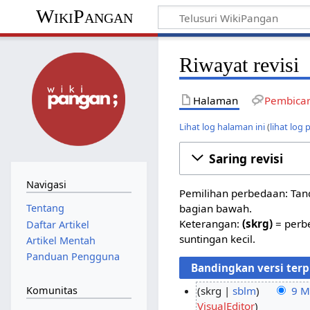
WikiPangan
Riwayat revisi
Halaman
Pembica
Lihat log halaman ini
(
lihat log
Saring revisi
Navigasi
Pemilihan perbedaan: Tand
bagian bawah.
Tentang
Keterangan:
(skrg)
= perbe
Daftar Artikel
suntingan kecil.
Artikel Mentah
Panduan Pengguna
Komunitas
skrg
sblm
9 M
T
VisualEditor
9