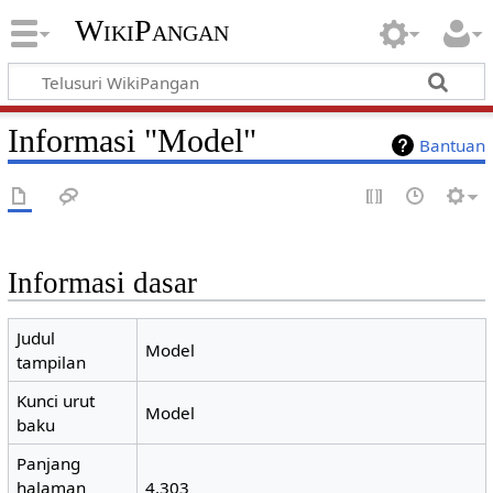
WikiPangan
Informasi "Model"
Bantuan
Informasi dasar
Judul
Model
tampilan
Kunci urut
Model
baku
Panjang
halaman
4.303