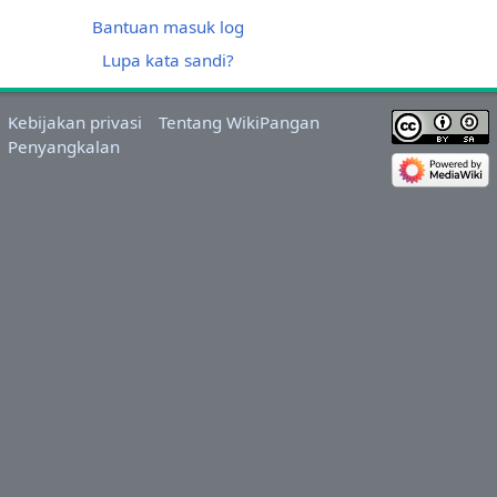
Bantuan masuk log
Lupa kata sandi?
Kebijakan privasi
Tentang WikiPangan
Penyangkalan