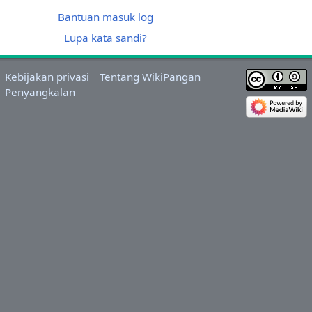
Bantuan masuk log
Lupa kata sandi?
Kebijakan privasi
Tentang WikiPangan
Penyangkalan