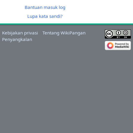
Bantuan masuk log
Lupa kata sandi?
Kebijakan privasi
Tentang WikiPangan
Penyangkalan