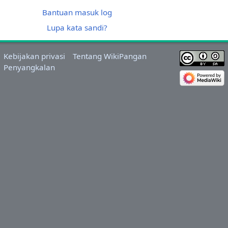
Bantuan masuk log
Lupa kata sandi?
Kebijakan privasi
Tentang WikiPangan
Penyangkalan