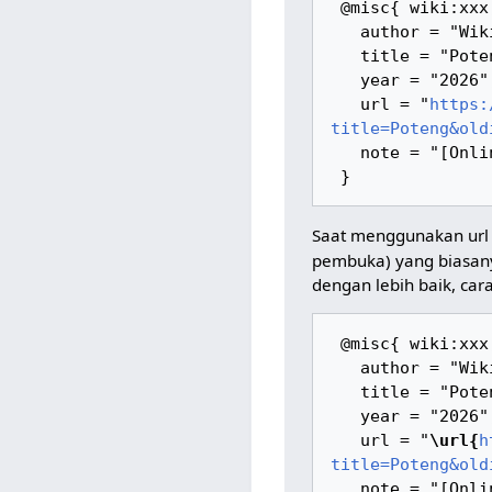
 @misc{ wiki:xxx,

   author = "WikiPangan",

   title = "Poteng --- WikiPangan{,} ",

   year = "2026",

   url = "
https:
title=Poteng&old
   note = "[Online; accessed 7-Agustus-2026]"

Saat menggunakan url
pembuka) yang biasan
dengan lebih baik, cara
 @misc{ wiki:xxx,

   author = "WikiPangan",

   title = "Poteng --- WikiPangan{,} ",

   year = "2026",

   url = "
\url{
h
title=Poteng&old
   note = "[Online; accessed 7-Agustus-2026]"
