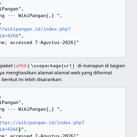
//wikipangan.id/index.php?
id=4266
",

 paket
LaTeX
(
di manapun di bagian
\usepackage{url}
ya menghasilkan alamat-alamat web yang diformat
 berikut ini lebih disarankan:
ttps://wikipangan.id/index.php?
id=4266
}
",
