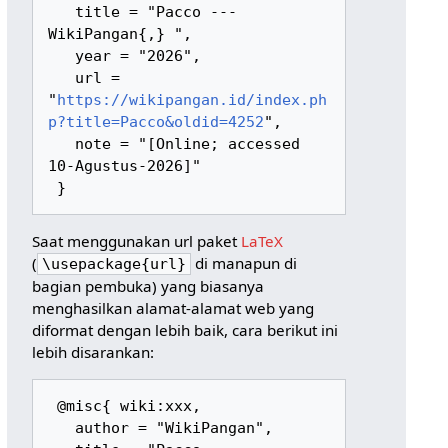
   title = "Pacco --- 
WikiPangan{,} ",

   year = "2026",

   url = 
"
https://wikipangan.id/index.ph
p?title=Pacco&oldid=4252
",

   note = "[Online; accessed 
10-Agustus-2026]"

Saat menggunakan url paket
LaTeX
(
di manapun di
\usepackage{url}
bagian pembuka) yang biasanya
menghasilkan alamat-alamat web yang
diformat dengan lebih baik, cara berikut ini
lebih disarankan:
 @misc{ wiki:xxx,

   author = "WikiPangan",
