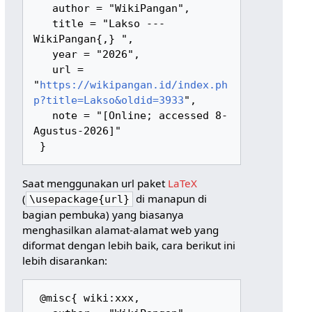
   author = "WikiPangan",

   title = "Lakso --- 
WikiPangan{,} ",

   year = "2026",

   url = 
"
https://wikipangan.id/index.ph
p?title=Lakso&oldid=3933
",

   note = "[Online; accessed 8-
Agustus-2026]"

Saat menggunakan url paket
LaTeX
(
di manapun di
\usepackage{url}
bagian pembuka) yang biasanya
menghasilkan alamat-alamat web yang
diformat dengan lebih baik, cara berikut ini
lebih disarankan:
 @misc{ wiki:xxx,
