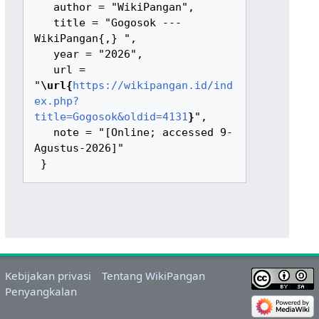
   author = "WikiPangan",

   title = "Gogosok --- 
WikiPangan{,} ",

   year = "2026",

   url = 
"
\url{
https://wikipangan.id/ind
ex.php?
title=Gogosok&oldid=4131
}
",

   note = "[Online; accessed 9-
Agustus-2026]"

Kebijakan privasi
Tentang WikiPangan
Penyangkalan