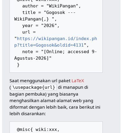
   author = "WikiPangan",

   title = "Gogosok --- 
WikiPangan{,} ",

   year = "2026",

   url = 
"
https://wikipangan.id/index.ph
p?title=Gogosok&oldid=4131
",

   note = "[Online; accessed 9-
Agustus-2026]"

Saat menggunakan url paket
LaTeX
(
di manapun di
\usepackage{url}
bagian pembuka) yang biasanya
menghasilkan alamat-alamat web yang
diformat dengan lebih baik, cara berikut ini
lebih disarankan:
 @misc{ wiki:xxx,
