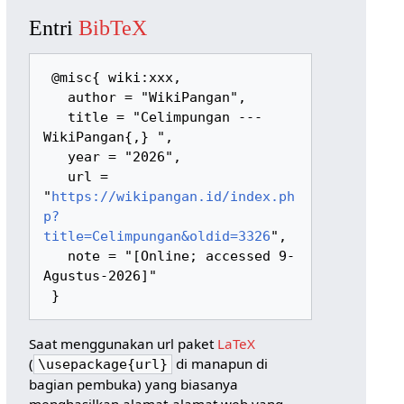
Entri
BibTeX
 @misc{ wiki:xxx,

   author = "WikiPangan",

   title = "Celimpungan --- 
WikiPangan{,} ",

   year = "2026",

   url = 
"
https://wikipangan.id/index.ph
p?
title=Celimpungan&oldid=3326
",

   note = "[Online; accessed 9-
Agustus-2026]"

Saat menggunakan url paket
LaTeX
(
di manapun di
\usepackage{url}
bagian pembuka) yang biasanya