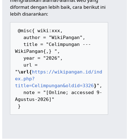
menghasilkan alamat-alamat web yang
diformat dengan lebih baik, cara berikut ini
lebih disarankan:
 @misc{ wiki:xxx,

   author = "WikiPangan",

   title = "Celimpungan --- 
WikiPangan{,} ",

   year = "2026",

   url = 
"
\url{
https://wikipangan.id/ind
ex.php?
title=Celimpungan&oldid=3326
}
",

   note = "[Online; accessed 9-
Agustus-2026]"
