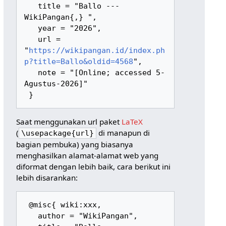
   title = "Ballo --- 
WikiPangan{,} ",

   year = "2026",

   url = 
"
https://wikipangan.id/index.ph
p?title=Ballo&oldid=4568
",

   note = "[Online; accessed 5-
Agustus-2026]"

Saat menggunakan url paket
LaTeX
(
di manapun di
\usepackage{url}
bagian pembuka) yang biasanya
menghasilkan alamat-alamat web yang
diformat dengan lebih baik, cara berikut ini
lebih disarankan:
 @misc{ wiki:xxx,

   author = "WikiPangan",
