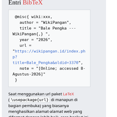
Entri
BibTeX
 @misc{ wiki:xxx,

   author = "WikiPangan",

   title = "Bale Pengka --- 
WikiPangan{,} ",

   year = "2026",

   url = 
"
https://wikipangan.id/index.ph
p?
title=Bale_Pengka&oldid=3370
",

   note = "[Online; accessed 8-
Agustus-2026]"

Saat menggunakan url paket
LaTeX
(
di manapun di
\usepackage{url}
bagian pembuka) yang biasanya
menghasilkan alamat-alamat web yang