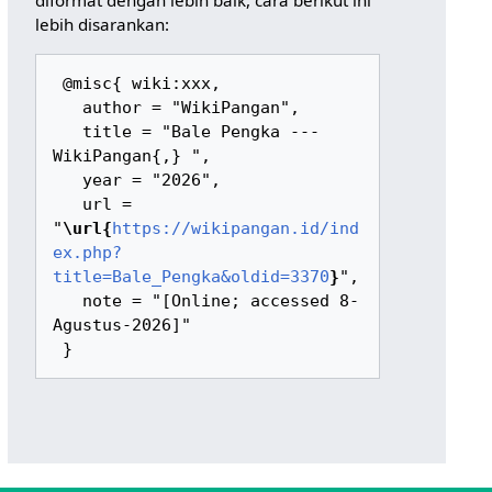
diformat dengan lebih baik, cara berikut ini
lebih disarankan:
 @misc{ wiki:xxx,

   author = "WikiPangan",

   title = "Bale Pengka --- 
WikiPangan{,} ",

   year = "2026",

   url = 
"
\url{
https://wikipangan.id/ind
ex.php?
title=Bale_Pengka&oldid=3370
}
",

   note = "[Online; accessed 8-
Agustus-2026]"
