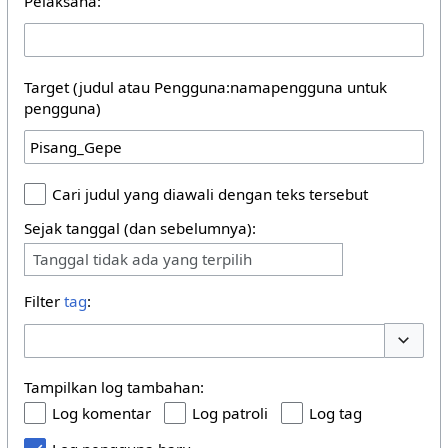
Pelaksana:
Target (judul atau Pengguna:namapengguna untuk
pengguna)
Cari judul yang diawali dengan teks tersebut
Sejak tanggal (dan sebelumnya):
Tanggal tidak ada yang terpilih
Filter
tag
:
Buka/tu
Tampilkan log tambahan:
Log komentar
Log patroli
Log tag