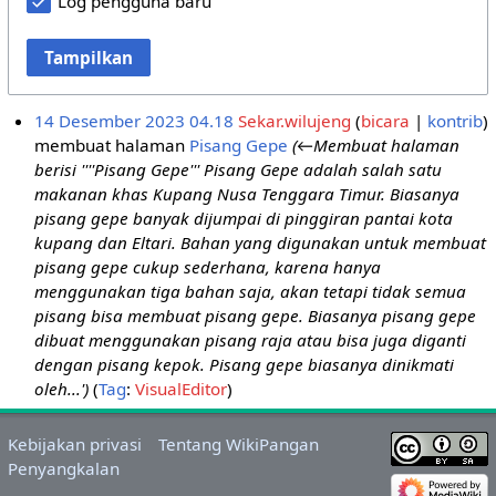
Log pengguna baru
Tampilkan
14 Desember 2023 04.18
Sekar.wilujeng
bicara
kontrib
membuat halaman
Pisang Gepe
(←Membuat halaman
berisi ''''Pisang Gepe''' Pisang Gepe adalah salah satu
makanan khas Kupang Nusa Tenggara Timur. Biasanya
pisang gepe banyak dijumpai di pinggiran pantai kota
kupang dan Eltari. Bahan yang digunakan untuk membuat
pisang gepe cukup sederhana, karena hanya
menggunakan tiga bahan saja, akan tetapi tidak semua
pisang bisa membuat pisang gepe. Biasanya pisang gepe
dibuat menggunakan pisang raja atau bisa juga diganti
dengan pisang kepok. Pisang gepe biasanya dinikmati
oleh...')
Tag
:
VisualEditor
Kebijakan privasi
Tentang WikiPangan
Penyangkalan