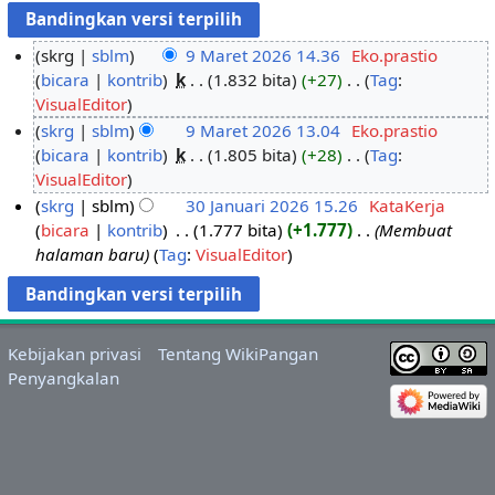
skrg
sblm
9 Maret 2026 14.36
‎
Eko.prastio
bicara
kontrib
‎
k
1.832 bita
+27
‎
Tag
:
9
T
VisualEditor
M
i
skrg
sblm
9 Maret 2026 13.04
‎
Eko.prastio
a
d
bicara
kontrib
‎
k
1.805 bita
+28
‎
Tag
:
r
a
T
VisualEditor
e
k
i
skrg
sblm
30 Januari 2026 15.26
‎
KataKerja
t
a
d
bicara
kontrib
‎
1.777 bita
+1.777
‎
Membuat
3
2
d
a
halaman baru
Tag
:
VisualEditor
0
0
a
k
J
2
r
a
a
6
i
d
n
n
a
Kebijakan privasi
Tentang WikiPangan
u
g
r
Penyangkalan
a
k
i
r
a
n
i
s
g
2
a
k
0
n
a