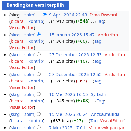
skrg
sblm
9 April 2026 22.43
‎
Irma.Riswanti
bicara
kontrib
‎
1.912 bita
+548
‎
Tag
:
9
T
VisualEditor
A
i
skrg
sblm
15 Januari 2026 15.47
‎
Andi.irfan
p
d
bicara
kontrib
‎
1.364 bita
+66
‎
Tag
:
1
r
a
T
VisualEditor
5
i
k
i
skrg
sblm
27 Desember 2025 12.53
‎
Andi.irfan
J
l
a
d
bicara
kontrib
‎
1.298 bita
+16
‎
Tag
:
2
a
2
d
a
T
VisualEditor
7
n
0
a
k
i
skrg
sblm
27 Desember 2025 12.52
‎
Andi.irfan
D
u
2
r
a
d
bicara
kontrib
‎
1.282 bita
−63
‎
Tag
:
e
a
6
i
d
a
T
VisualEditor
s
r
n
a
k
i
skrg
sblm
16 Mei 2025 16.55
‎
Syifa.fn
e
i
g
r
a
d
bicara
kontrib
‎
1.345 bita
+708
‎
Tag
:
1
m
2
k
i
d
a
T
VisualEditor
6
b
0
a
n
a
k
i
skrg
sblm
15 Mei 2025 20.24
‎
Arizka.mufida
M
e
2
s
g
r
a
d
bicara
kontrib
‎
637 bita
+27
‎
Tag
:
VisualEditor
1
e
r
6
a
k
i
d
a
T
skrg
sblm
7 Mei 2025 17.01
‎
Miminwikipangan
5
i
2
n
a