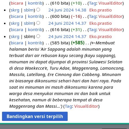
n
a
k
i
bicara
kontrib
‎
610 bita
+10
‎
Tag
:
VisualEditor
M
7
2
0
s
s
g
r
a
d
T
skrg
sblm
24 Juni 2024 14.38
‎
Eko.prastio
e
M
0
2
u
a
k
i
d
a
i
bicara
kontrib
‎
600 bita
−16
‎
Tag
:
VisualEditor
i
e
2
2
5
n
n
a
n
a
k
d
T
skrg
sblm
24 Juni 2024 14.37
‎
Eko.prastio
2
i
4
5
t
s
s
g
r
a
a
i
bicara
kontrib
‎
616 bita
+31
‎
Tag
:
VisualEditor
0
2
J
i
u
a
k
i
d
k
d
T
skrg
sblm
24 Juni 2024 14.37
‎
Eko.prastio
2
0
u
n
n
n
a
n
a
a
a
i
bicara
kontrib
‎
585 bita
+585
‎
←Membuat
5
2
n
g
t
s
s
g
r
d
k
d
halaman berisi 'Air Sappang adalah minuman yang
5
i
a
i
u
a
k
i
a
a
a
terbuat dari air rebusan kayu secang (kayu sappang),
n
2
n
n
n
a
n
r
d
k
minuman ini dapat dijumpai di provinsi Sulawesi Selatan
0
g
t
s
s
g
i
a
a
di desa Waekecce’e, Turu Adae, Maggenrang, Lamoncong,
a
2
i
u
a
k
n
r
d
Massila, Latellang, Ere Cinnong dan Cabbeng. Minunam
n
4
n
n
n
a
g
i
a
ini biasanya dikonsumsi sehari-hari dan hari raya. Pada
g
t
s
s
k
n
r
saat ini minuman ini masih dikonsumsi karena para
a
i
u
a
a
g
i
warga desa menyukai minuman ini dan baik untuk
n
n
n
n
s
k
n
kesehatan, namun di beberapa tempat di desa
g
t
s
a
a
g
Maggenrang dan Massi...'
Tag
:
VisualEditor
a
i
u
n
s
k
n
n
n
s
a
a
g
t
u
n
s
a
i