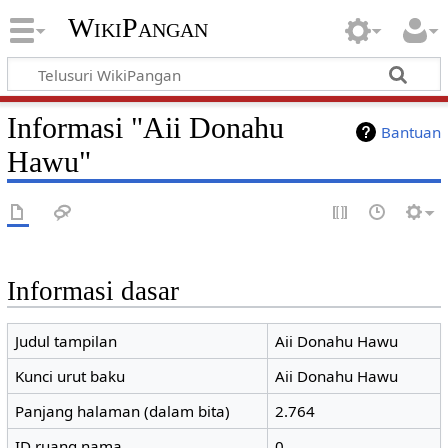
WikiPangan
Informasi "Aii Donahu
Bantuan
Hawu"
Informasi dasar
Judul tampilan
Aii Donahu Hawu
Kunci urut baku
Aii Donahu Hawu
Panjang halaman (dalam bita)
2.764
ID ruang nama
0